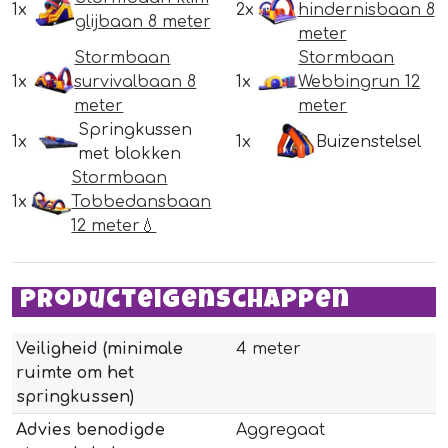
1x
2x
hindernisbaan 8
glijbaan 8 meter
meter
Stormbaan
Stormbaan
1x
survivalbaan 8
1x
Webbingrun 12
meter
meter
Springkussen
1x
1x
Buizenstelsel
met blokken
Stormbaan
1x
Tobbedansbaan
12 meter💧
Producteigenschappen
Veiligheid (minimale
4 meter
ruimte om het
springkussen)
Advies benodigde
Aggregaat