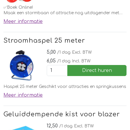
✅Boek Online!
Maak een stormbaan of attractie nog uitdagender met
deze dizzy draaipaal!
Meer informatie
Leuk spel voor een zeskamp of andere gelegenheid.
Stroomhaspel 25 meter
5,00
/1 dag
Excl. BTW
6,05
/1 dag
Incl. BTW
Direct huren
Haspel 25 meter Geschikt voor attracties en springkussens
Meer informatie
Geluiddempende kist voor blazer
12,50
/1 dag
Excl. BTW