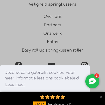
Veiligheid springkussens
Over ons
Partners
Ons werk
Foto's
Easy roll up springkussen roller
Facebook
YouTube
Instagra
Deze website gebruikt cookies, voor
meer informatie lees ons cookiebeleid
0031541354754
Lees meer
Begrepen
© 2026 - Bonanza Verhuur
4.96 / 5
Beoordelingen: 291