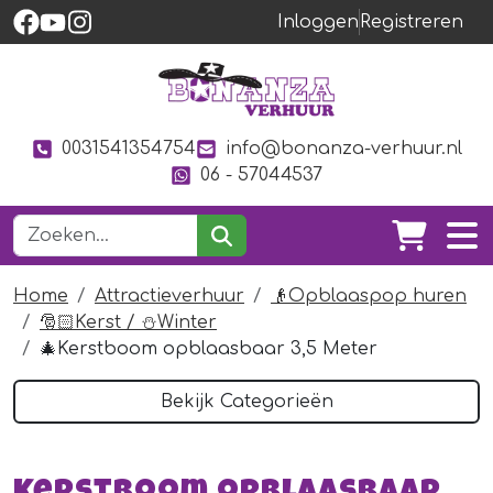
Inloggen
Registreren
0031541354754
info@bonanza-verhuur.nl
06 - 57044537
Home
Attractieverhuur
👴Opblaaspop huren
🎅🏻Kerst / ⛄Winter
🎄Kerstboom opblaasbaar 3,5 Meter
Bekijk Categorieën