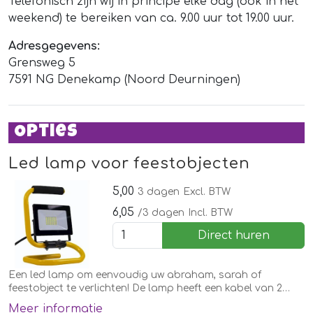
Telefonisch zijn wij in principe elke dag (ook in het
weekend) te bereiken van ca. 9.00 uur tot 19.00 uur.
Adresgegevens:
Grensweg 5
7591 NG Denekamp (Noord Deurningen)
Opties
Led lamp voor feestobjecten
5,00
3 dagen
Excl. BTW
6,05
/3 dagen
Incl. BTW
Direct huren
Een led lamp om eenvoudig uw abraham, sarah of
feestobject te verlichten! De lamp heeft een kabel van 2
meter.
Meer informatie