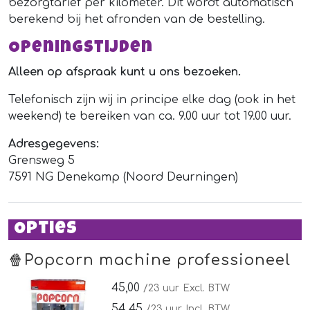
bezorgtarief per kilometer. Dit wordt automatisch
berekend bij het afronden van de bestelling.
Openingstijden
Alleen op afspraak kunt u ons bezoeken.
Telefonisch zijn wij in principe elke dag (ook in het
weekend) te bereiken van ca. 9.00 uur tot 19.00 uur.
Adresgegevens:
Grensweg 5
7591 NG Denekamp (Noord Deurningen)
Opties
🍿Popcorn machine professioneel
45,00
/23 uur
Excl. BTW
54,45
/23 uur
Incl. BTW