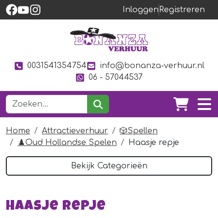
Inloggen
Registreren
0031541354754
info@bonanza-verhuur.nl
06 - 57044537
Home
Attractieverhuur
🎲Spellen
♟️Oud Hollandse Spelen
Haasje repje
Bekijk Categorieën
Haasje repje