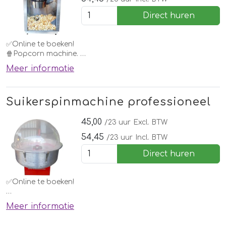
Direct huren
✅Online te boeken!
🍿Popcorn machine.
Meer informatie
Elk kind wil deze wel thuis hebben. Huur deze eenvoudig bij
een springkussen of andere attractie of voor een
kinderfeestje.
Suikerspinmachine professioneel
Vergeet de ingrediënten niet te bestellen!
45,00
/23 uur
Excl. BTW
54,45
/23 uur
Incl. BTW
Direct huren
✅Online te boeken!
Een suikerspin machine. Elk kind wil deze wel thuis hebben.
Meer informatie
Huur deze eenvoudig bij een springkussen of andere
attractie of voor een kinderfeestje.