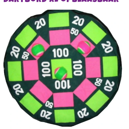
Dartbord XL opblaasbaar