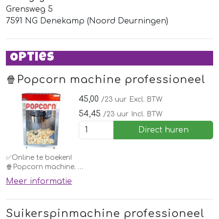
Grensweg 5
7591 NG Denekamp (Noord Deurningen)
Opties
🍿Popcorn machine professioneel
45,00
/23 uur
Excl. BTW
54,45
/23 uur
Incl. BTW
Direct huren
✅Online te boeken!
🍿Popcorn machine.
Meer informatie
Elk kind wil deze wel thuis hebben. Huur deze eenvoudig bij
een springkussen of andere attractie of voor een
kinderfeestje.
Suikerspinmachine professioneel