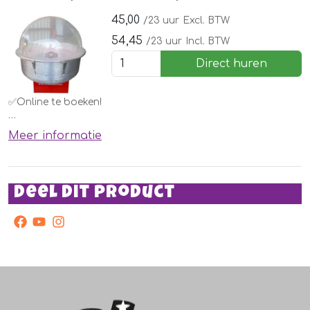
Vergeet de ingrediënten niet te bestellen!
45,00
/23 uur
Excl. BTW
54,45
/23 uur
Incl. BTW
Direct huren
✅Online te boeken!
Een suikerspin machine. Elk kind wil deze wel thuis hebben.
Meer informatie
Huur deze eenvoudig bij een springkussen of andere
attractie of voor een kinderfeestje.
Vergeet de ingrediënten niet te bestellen!
Deel dit product
facebook
youtube
instagram