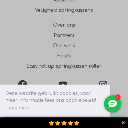
Vacatures
Veiligheid springkussens
Over ons
Partners
Ons werk
Foto's
Easy roll up springkussen roller
Facebook
YouTube
Instagra
Deze website gebruikt cookies, voor
meer informatie lees ons cookiebeleid
0031541354754
Lees meer
Begrepen
© 2026 - Bonanza Verhuur