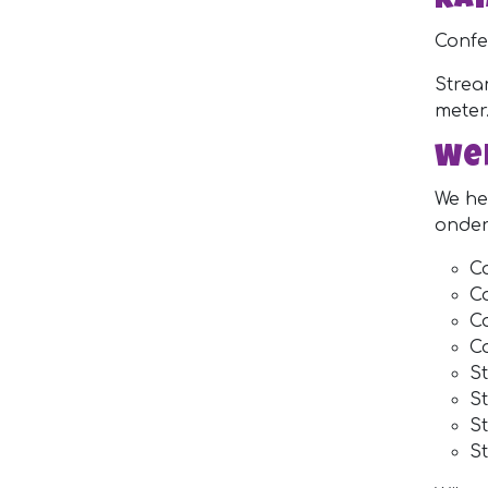
ka
Confe
Strea
meter
We
We he
onder
Co
Co
Co
Co
St
St
S
S