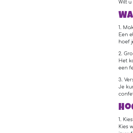
Wilt 
Wa
1. Mak
Een e
hoef 
2. Gro
Het ka
een f
3. Ver
Je kun
confet
Ho
1. Kie
Kies w