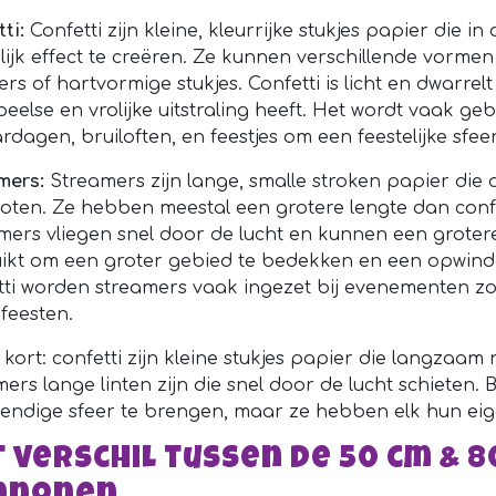
ti:
Confetti zijn kleine, kleurrijke stukjes papier die 
elijk effect te creëren. Ze kunnen verschillende vorm
ers of hartvormige stukjes. Confetti is licht en dwar
peelse en vrolijke uitstraling heeft. Het wordt vaak ge
rdagen, bruiloften, en feestjes om een feestelijke sfee
mers:
Streamers zijn lange, smalle stroken papier die a
oten. Ze hebben meestal een grotere lengte dan conf
mers vliegen snel door de lucht en kunnen een groter
ikt om een groter gebied te bedekken en een opwinden
tti worden streamers vaak ingezet bij evenementen zo
 feesten.
 kort: confetti zijn kleine stukjes papier die langzaa
mers lange linten zijn die snel door de lucht schieten.
vendige sfeer te brengen, maar ze hebben elk hun eige
 verschil tussen de 50 cm & 8