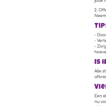
jouw 
2. Of
Neem 
Ti
- Doo
- Vert
- Zor
hoeve
Is 
Alle 
afbre
Vie
Een e
nu voo