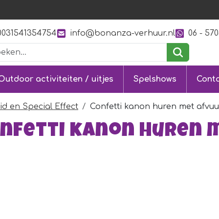
0031541354754
info@bonanza-verhuur.nl
06 - 57
Outdoor activiteiten / uitjes
Spelshows
Cont
uid en Special Effect
Confetti kanon huren met afvu
nfetti kanon huren 