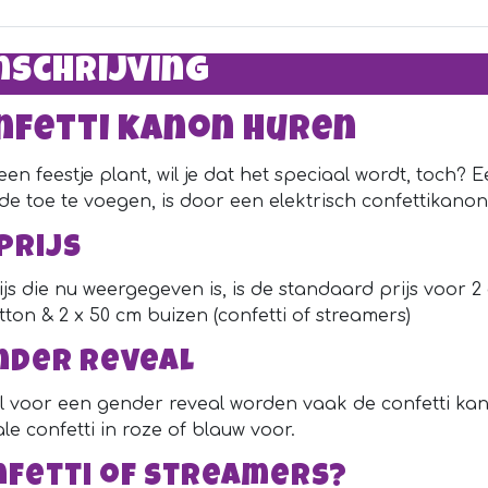
schrijving
nfetti kanon huren
 een feestje plant, wil je dat het speciaal wordt, toch
de toe te voegen, is door een elektrisch confettikanon
prijs
ijs die nu weergegeven is, is de standaard prijs voor 
tton & 2 x 50 cm buizen (confetti of streamers)
nder reveal
l voor een gender reveal worden vaak de confetti ka
le confetti in roze of blauw voor.
nfetti of streamers?