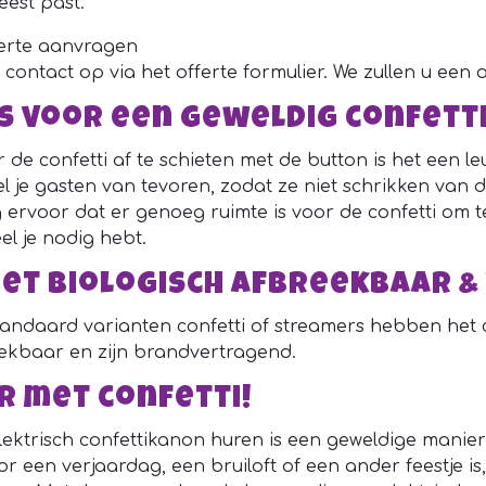
feest past.
ferte aanvragen
contact op via het offerte formulier. We zullen u een o
ps voor een geweldig confet
r de confetti af te schieten met de button is het een
el je gasten van tevoren, zodat ze niet schrikken van d
g ervoor dat er genoeg ruimte is voor de confetti om t
el je nodig hebt.
het biologisch afbreekbaar & 
standaard varianten confetti of streamers hebben het 
ekbaar en zijn brandvertragend.
r met confetti!
lektrisch confettikanon huren is een geweldige manier
r een verjaardag, een bruiloft of een ander feestje is, 