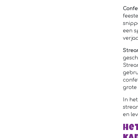
Confet
feest
snipp
een s
verjaa
Strea
gesch
Strea
gebru
confe
grote
In het
strea
en le
Het