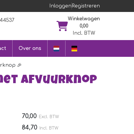
Inloggen
Registreren
Winkelwagen
044537
0,00
Incl. BTW
act
Over ons
urknop 🎉
met afvuurknop
70,00
Excl. BTW
84,70
Incl. BTW