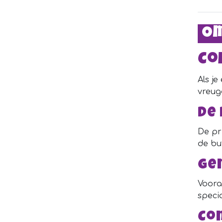
Om
Co
Als je
vreug
De 
De pr
de bu
Ge
Voora
specia
Co