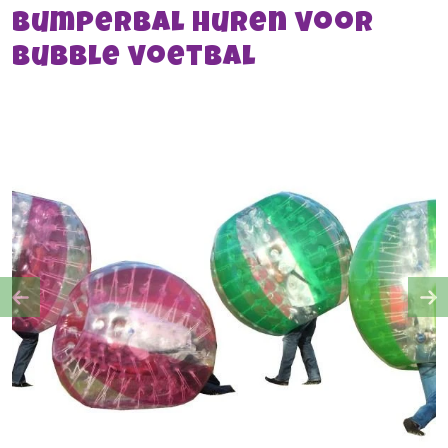
Bumperbal huren voor
bubble voetbal
Previous
Ne