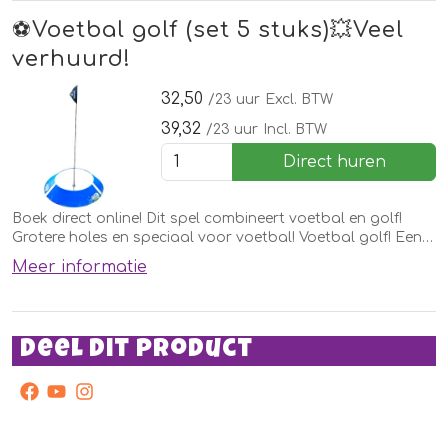
⚽️Voetbal golf (set 5 stuks)💥Veel
verhuurd!
32,50
/23 uur
Excl. BTW
39,32
/23 uur
Incl. BTW
Direct huren
Boek direct online! Dit spel combineert voetbal en golf!
Grotere holes en speciaal voor voetbal! Voetbal golf! Een
leuk spel voor een voetbalclub!
Meer informatie
Deel dit product
facebook
youtube
instagram