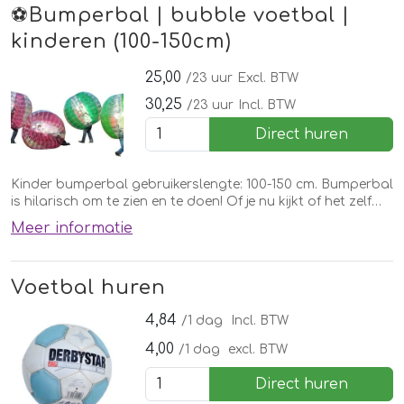
⚽️Bumperbal | bubble voetbal |
kinderen (100-150cm)
25,00
/23 uur
Excl. BTW
30,25
/23 uur
Incl. BTW
Direct huren
Kinder bumperbal gebruikerslengte: 100-150 cm. Bumperbal
is hilarisch om te zien en te doen! Of je nu kijkt of het zelf
speelt! Bekijk het filmpje van het bumpervoetbal en je bent
Meer informatie
verkocht!
Voetbal huren
4,84
/1 dag
Incl. BTW
4,00
/1 dag
excl. BTW
Direct huren