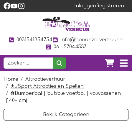
Inloggen
Registreren
0031541354754
info@bonanza-verhuur.nl
06 - 57044537
Home
Attractieverhuur
⛹️‍♂️Sport Attracties en Spellen
⚽️Bumperbal | bubble voetbal | volwassenen
(140+ cm)
Bekijk Categorieën