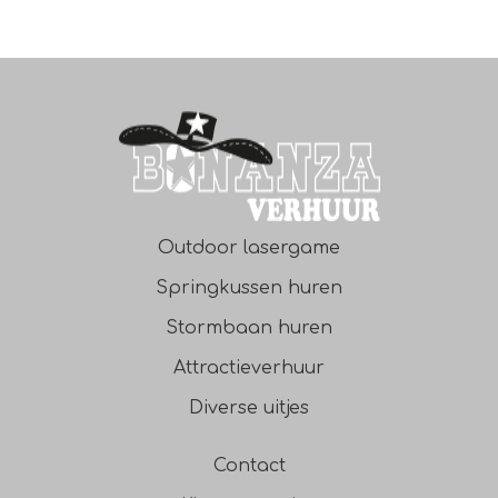
Outdoor lasergame
Springkussen huren
Stormbaan huren
Attractieverhuur
Diverse uitjes
Contact