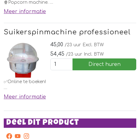
🍿Popcorn machine.
Meer informatie
Elk kind wil deze wel thuis hebben. Huur deze eenvoudig bij
een springkussen of andere attractie of voor een
kinderfeestje.
Suikerspinmachine professioneel
Vergeet de ingrediënten niet te bestellen!
45,00
/23 uur
Excl. BTW
54,45
/23 uur
Incl. BTW
Direct huren
✅Online te boeken!
Een suikerspin machine. Elk kind wil deze wel thuis hebben.
Meer informatie
Huur deze eenvoudig bij een springkussen of andere
attractie of voor een kinderfeestje.
Vergeet de ingrediënten niet te bestellen!
Deel dit product
facebook
youtube
instagram