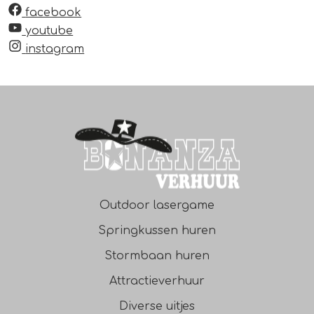
facebook
youtube
instagram
Outdoor lasergame
Springkussen huren
Stormbaan huren
Attractieverhuur
Diverse uitjes