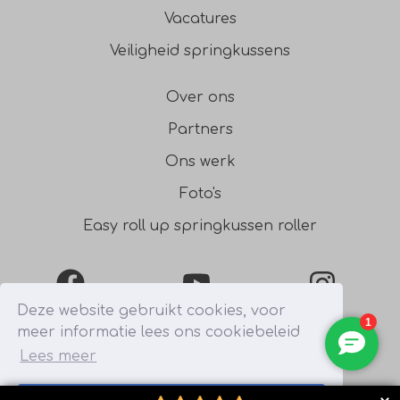
Vacatures
Veiligheid springkussens
Over ons
Partners
Ons werk
Foto's
Easy roll up springkussen roller
Facebook
YouTube
Instagra
Deze website gebruikt cookies, voor
meer informatie lees ons cookiebeleid
0031541354754
Lees meer