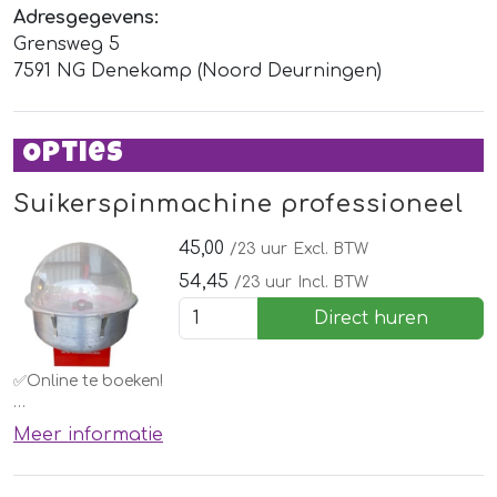
Adresgegevens:
Grensweg 5
7591 NG Denekamp (Noord Deurningen)
Opties
Suikerspinmachine professioneel
45,00
/23 uur
Excl. BTW
54,45
/23 uur
Incl. BTW
Direct huren
✅Online te boeken!
Een suikerspin machine. Elk kind wil deze wel thuis hebben.
Meer informatie
Huur deze eenvoudig bij een springkussen of andere
attractie of voor een kinderfeestje.