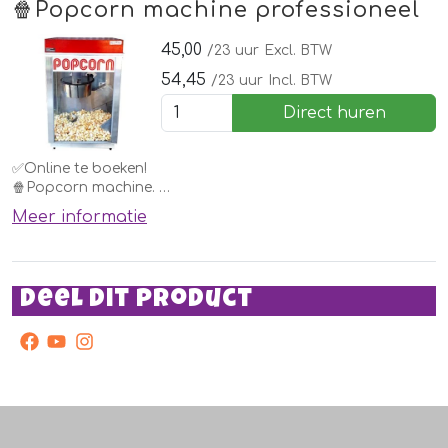
🍿Popcorn machine professioneel
Vergeet de ingrediënten niet te bestellen!
45,00
/23 uur
Excl. BTW
54,45
/23 uur
Incl. BTW
Direct huren
✅Online te boeken!
🍿Popcorn machine.
Meer informatie
Elk kind wil deze wel thuis hebben. Huur deze eenvoudig bij
een springkussen of andere attractie of voor een
kinderfeestje.
Deel dit product
Vergeet de ingrediënten niet te bestellen!
facebook
youtube
instagram