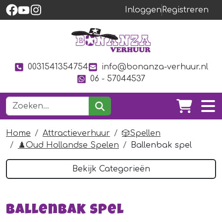
Inloggen
Registreren
0031541354754
info@bonanza-verhuur.nl
06 - 57044537
Home
Attractieverhuur
🎲Spellen
♟️Oud Hollandse Spelen
Ballenbak spel
Bekijk Categorieën
Ballenbak spel